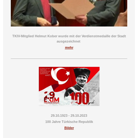
TKIV-Mitglied Helmut Kober wurde mit der Verdienstmedaille der Stadt
ausgezeichnet
mehr
29.10.1923 - 29.10.2023
100 Jahre Türkische Republik
Bilder