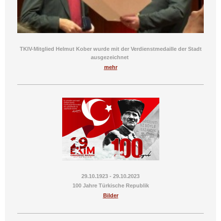
TKIV-Mitglied Helmut Kober wurde mit der Verdienstmedaille der Stadt
ausgezeichnet
mehr
29.10.1923 - 29.10.2023
100 Jahre Türkische Republik
Bilder