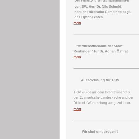
Der Finanz- u
Wirtschaftsminister
von BW,
Herr Dr. Nils Schmid
,
besucht
türkische Gemeinde
bzgl.
des
Opfer-Festes
mehr
"Verdienstmedaille der Stadt
Reutlingen" für Dr. Adnan Özfirat
mehr
Auszeichnung für TKIV
TKIV wurde mit dem Integrationspreis
der Evangelische Landeskirche und der
Diakonie Württemberg ausgezeichnet.
mehr
Wir sind umgezogen !