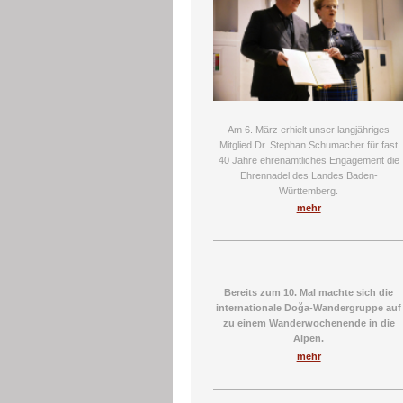
Am 6. März erhielt unser langjähriges
Mitglied Dr. Stephan Schumacher für fast
40 Jahre ehrenamtliches Engagement die
Ehrennadel des Landes Baden-
Württemberg.
mehr
Bereits zum 10. Mal machte sich die
internationale Doğa-Wandergruppe auf
zu einem Wanderwochenende in die
Alpen.
mehr