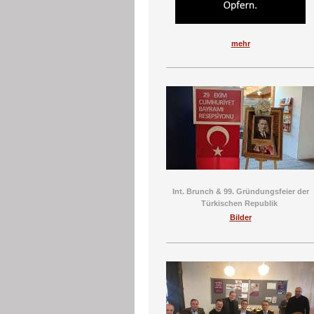
mehr
Int. Brunch & 99. Gründungsfeier der
Türkischen Republik
Bilder