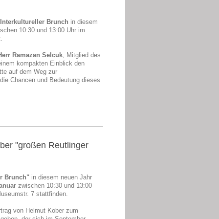
r
Interkultureller Brunch
in diesem
schen 10:30 und 13:00 Uhr im
.
Herr Ramazan Selcuk
, Mitglied des
 einem kompakten Einblick den
itte auf dem Weg zur
die Chancen und Bedeutung dieses
über "großen Reutlinger
er Brunch"
in diesem neuen Jahr
Januar
zwischen 10:30 und 13:00
useumstr. 7 stattfinden.
rtrag von Helmut Kober zum
geben, der sich im September