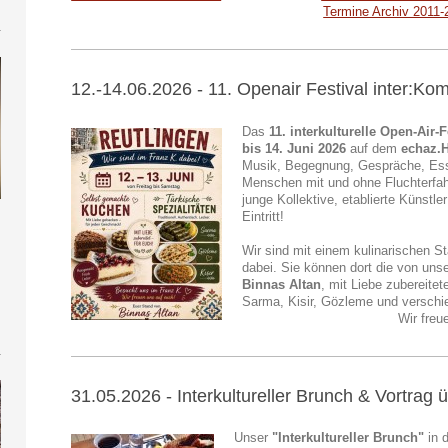
Termine Archiv 2011-
12.-14.06.2026 - 11. Openair Festival inter:Ko
Das
11. interkulturelle Open-Air-
bis 14. Juni 2026
auf dem
echaz.
Musik, Begegnung, Gespräche, Ess
Menschen mit und ohne Fluchterfahr
junge Kollektive, etablierte Künstle
Eintritt!
Wir sind mit einem kulinarischen S
dabei. Sie können dort die von unse
Binnas Altan
, mit Liebe zubereitet
Sarma, Kisir, Gözleme und versch
Wir freu
31.05.2026 - Interkultureller Brunch & Vortrag
Unser
"Interkultureller Brunch"
in 