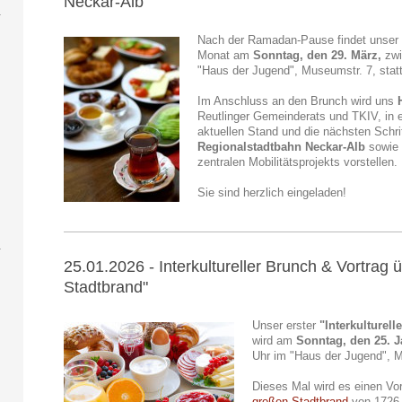
Neckar-Alb
Nach der Ramadan-Pause findet unse
Monat am
Sonntag, den 29. März,
zwi
"Haus der Jugend", Museumstr. 7, statt
Im Anschluss an den Brunch wird uns
Reutlinger Gemeinderats und TKIV, in
aktuellen Stand und die nächsten Schr
Regionalstadtbahn Neckar-Alb
sowie 
zentralen Mobilitätsprojekts vorstellen.
Sie sind herzlich eingeladen!
25.01.2026 - Interkultureller Brunch & Vortrag 
Stadtbrand"
Unser erster
"Interkulturell
wird am
Sonntag, den 25. 
Uhr im "Haus der Jugend", M
Dieses Mal wird es einen Vo
großen Stadtbrand
von 1726 