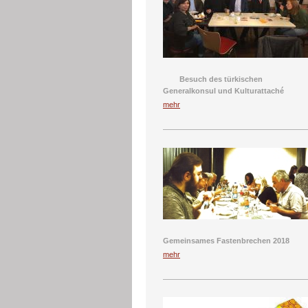
Besuch des türkischen
Generalkonsul und Kulturattaché
mehr
Gemeinsames Fastenbrechen 2018
mehr