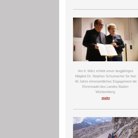
Am 6. März erhielt unser langjähriges
Mitglied Dr. Stephan Schumacher für fast
40 Jahre ehrenamtliches Engagement die
Ehrennadel des Landes Baden-
Württemberg.
mehr