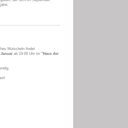
jährt.
ches Mutscheln findet
 Januar
ab 19:00 Uhr im
"Haus der
endig.
den!