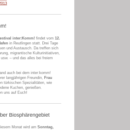
2013
mm!
Festival inter:Komm!
findet vom
12.
Hafen
in Reutlingen statt. Drei Tage
en und Austausch. Da treffen sich
ung, migrantische Kulturinitiativen,
r usw. – und das alles bei freiem
tand auch bei dem inter:komm!
rer langjährigen Freundin,
Frau
en türkischen Spezialitäten, wie
iedene Kuchen, genießen.
en uns auf Euch!
 über Biosphärengebiet
diesem Monat wird am
Sonntag,