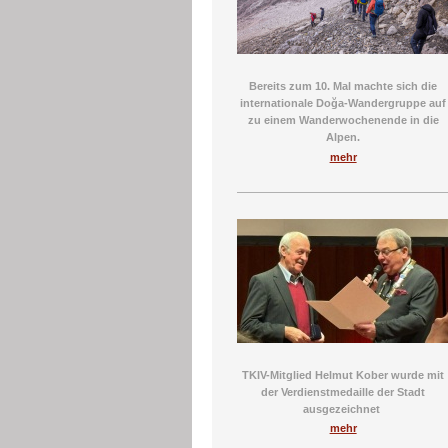
Bereits zum 10. Mal machte sich die
internationale Doğa-Wandergruppe auf
zu einem Wanderwochenende in die
Alpen.
mehr
TKIV-Mitglied Helmut Kober wurde mit
der Verdienstmedaille der Stadt
ausgezeichnet
mehr