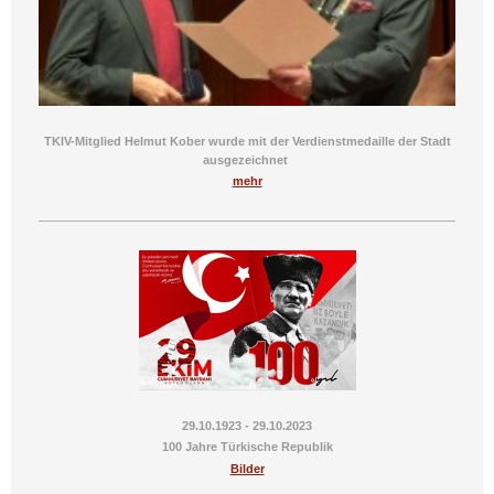
TKIV-Mitglied Helmut Kober wurde mit der Verdienstmedaille der Stadt
ausgezeichnet
mehr
29.10.1923 - 29.10.2023
100 Jahre Türkische Republik
Bilder